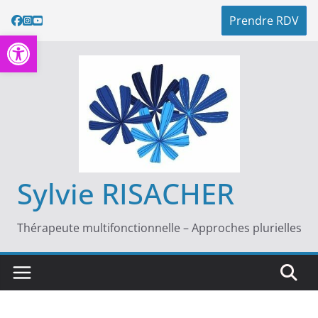
Passer
Prendre RDV
au
Ouvrir la barre d’outils
contenu
Sylvie RISACHER
Thérapeute multifonctionnelle – Approches plurielles